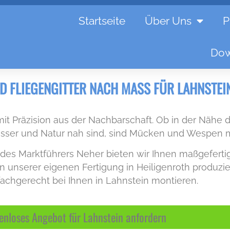
Startseite
Über Uns
P
Dow
D FLIEGENGITTER NACH MASS FÜR LAHNSTEI
mit Präzision aus der Nachbarschaft. Ob in der Nähe
sser und Natur nah sind, sind Mücken und Wespen me
er des Marktführers Neher bieten wir Ihnen maßgeferti
In unserer eigenen Fertigung in Heiligenroth produzie
 fachgerecht bei Ihnen in Lahnstein montieren.
tenloses Angebot für Lahnstein anfordern