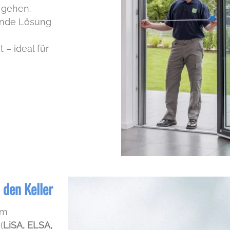
 gehen.
ende Lösung
– ideal für
 den Keller
im
(
LiSA, ELSA,