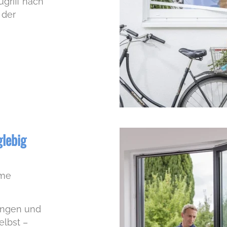
griff nach
 der
glebig
eme
ungen und
elbst –