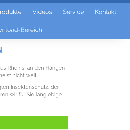
rodukte
Videos
Service
Kontakt
nload-Bereich
N
 des Rheins, an den Hängen
ist nicht weit.
gten Insektenschutz, der
ren wir für Sie langlebige