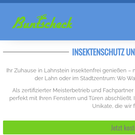
INSEKTENSCHUTZ UN
Ihr Zuhause in Lahnstein insektenfrei genießen – 
der Lahn oder im Stadtzentrum: Wo Wa
Als zertifizierter Meisterbetrieb und Fachpartn
perfekt mit Ihren Fenstern und Türen abschließt. 
Unikate, die wir
Jetzt kos