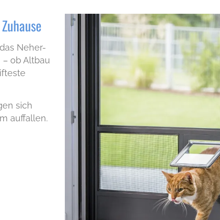
r Zuhause
 das Neher-
 – ob Altbau
fteste
gen sich
m auffallen.