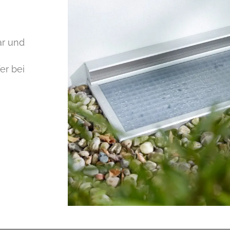
ar und
er bei