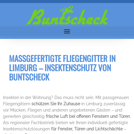
MASSGEFERTIGTE FLIEGENGITTER IN L
IMBURG – INSEKTENSCHUTZ VON B
UNTSCHECK
Insekten in der Wohnung? Das muss nicht sein. Mit passgenauen
Fliegengittern
schützen Sie Ihr Zuhause
in Limburg zuverlässig
vor Mücken, Fliegen und anderen ungebetenen Gästen – und
genießen gleichzeitig
frische Luft bei offenen Fenstern und Türen
.
Als regionaler Fachbetrieb bieten wir Ihnen individuell gefertigte
Insektenschutzlösungen
für Fenster, Türen und Lichtschächte
–